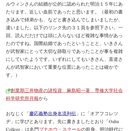
ルウィンさんの結婚が公的に認められた明治１５年にあ
たります。近しい血筋であったと思います。（最初の書
き込みで姉弟かも、などと書き込んでしまいましたが、
違いました。以下のリンク先の３１頁を参照下さい。一
回、読んだだけでは頭に入らないほど複雑な事情があっ
たのですね。国際結婚であったということと、いきさん
が武智家にとって大切な跡取りであったことが事を複雑
にしていたようです。いずれにしてもいきさん、直道さ
んが武智家において重要な位置にあったことは確かで
す。）
創業期三井物産の諸投資 麻島昭一著 専修大学社会
科学研究所月報
から
おなじく「
慶応義塾出身名流列伝
」に「オアフコレツ
ヂ」に学びとあります。先に書きましたとおり「Oahu
College」は名門
プナホウ・スクール
の前身。明治時代に