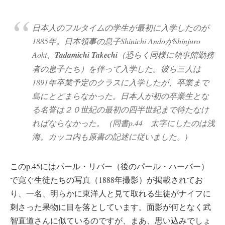
日本人のフルタイムの学生が最初に入学したのが
1885年。日本領事の息子Shinichi AndoがShinjuro
Aoki、
Tadamichi Takechi
（恐らく同様に領事館勤務
者の息子たち）を伴って入学した。彼ら三人は
1891年卒業予定のクラスに入学したが、卒業まで
島にとどまらなかった。日本人が初の卒業生とな
る名誉は２０世紀の最初の四半世紀まで待たなけ
ればならなかった。（同書p.44 太字にしたのは浅
海。カッコ内も原書の記述に従いました。)
このp.45にはパール・リバー（後のパール・ハーバー）
で寛ぐ生徒たちの写真（1888年撮影）が掲載されてお
り、一名、明らかに東洋人と見て取れる生徒がナイフに
刺さった果物に目を落としています。面影が何となく武
智直道さんに似ているのですが、まあ、思い込みでしょ