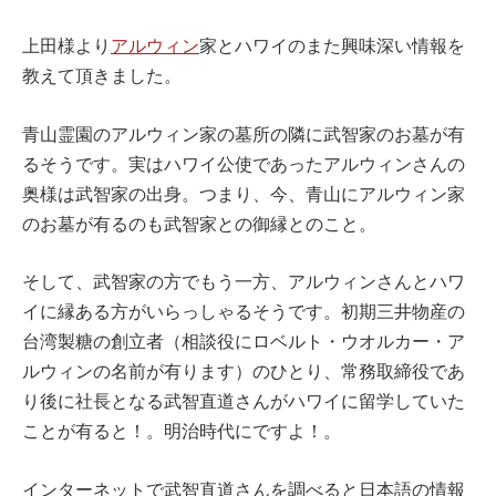
上田様より
アルウィン
家とハワイのまた興味深い情報を
教えて頂きました。
青山霊園のアルウィン家の墓所の隣に武智家のお墓が有
るそうです。実はハワイ公使であったアルウィンさんの
奥様は武智家の出身。つまり、今、青山にアルウィン家
のお墓が有るのも武智家との御縁とのこと。
そして、武智家の方でもう一方、アルウィンさんとハワ
イに縁ある方がいらっしゃるそうです。初期三井物産の
台湾製糖の創立者（相談役にロベルト・ウオルカー・ア
ルウィンの名前が有ります）のひとり、常務取締役であ
り後に社長となる武智直道さんがハワイに留学していた
ことが有ると！。明治時代にですよ！。
インターネットで武智直道さんを調べると日本語の情報