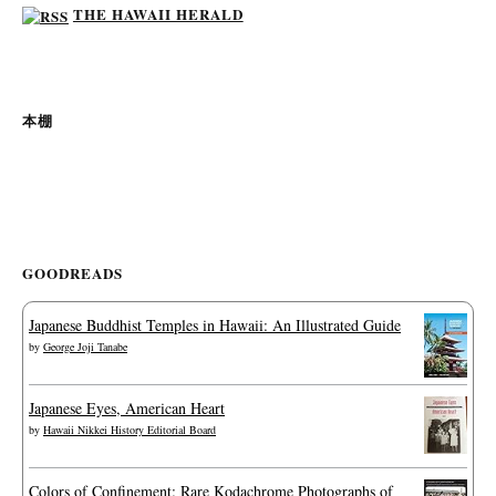
THE HAWAII HERALD
本棚
GOODREADS
Japanese Buddhist Temples in Hawaii: An Illustrated Guide
by
George Joji Tanabe
Japanese Eyes, American Heart
by
Hawaii Nikkei History Editorial Board
Colors of Confinement: Rare Kodachrome Photographs of