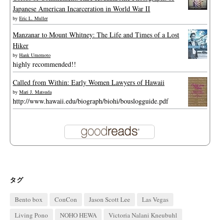
Japanese American Incarceration in World War II
by
Eric L. Muller
Manzanar to Mount Whitney: The Life and Times of a Lost
Hiker
by
Hank Umemoto
highly recommended!!
Called from Within: Early Women Lawyers of Hawaii
by
Mari J. Matsuda
http://www.hawaii.edu/biograph/biohi/bouslogguide.pdf
タグ
Bento box
ConCon
Jason Scott Lee
Las Vegas
Living Pono
NOHO HEWA
Victoria Nalani Kneubuhl