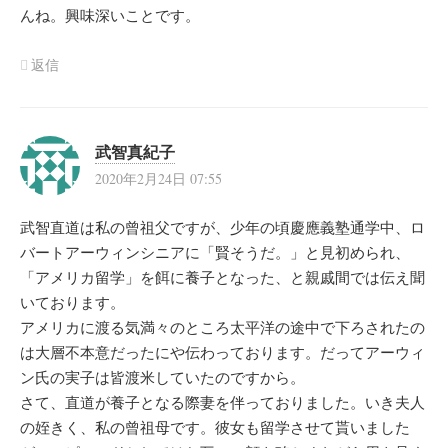
んね。興味深いことです。
返信
武智真紀子
2020年2月24日 07:55
武智直道は私の曾祖父ですが、少年の頃慶應義塾通学中、ロ
バートアーウィンシニアに「賢そうだ。」と見初められ、
「アメリカ留学」を餌に養子となった、と親戚間では伝え聞
いております。
アメリカに渡る気満々のところ太平洋の途中で下ろされたの
は大層不本意だったにや伝わっております。だってアーウィ
ン氏の実子は皆渡米していたのですから。
さて、直道が養子となる際妻を伴っておりました。いき夫人
の姪きく、私の曾祖母です。彼女も留学させて貰いました