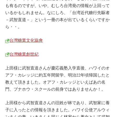
も有るのですが、いや、むしろ台湾発の情報が上回って
いるかもしれません。なにしろ、「台湾近代糖行先駆者
－武智直道－」という一冊の本が出ているくらいですか
ら・・。
台灣糖業文化協會
台灣糖業創世紀
上田様に武智直道さんが慶応義塾入学直後、ハワイのオ
アフ・カレッジに約五年間留学、明治22年頃帰国したと
教えて頂きました。オアフ・カレッジといえばあの名
門、プナホウ・スクールの前身ではありませんか！。
上田様から武智直道さんの旧姓が林であり、武智家に養
子に入ったとの情報を頂きました。ハワイ公使アルウィ
ンさんの妻、いきさんも同じく林家から養女として武智