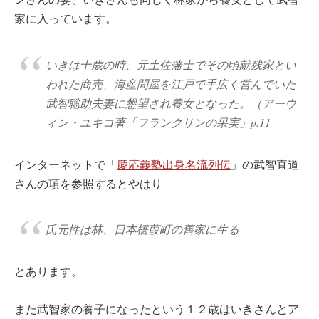
家に入っています。
いきは十歳の時、元土佐藩士でその頃献残家とい
われた商売、海産問屋を江戸で手広く営んでいた
武智聡助夫妻に懇望され養女となった。（アーウ
ィン・ユキコ著「フランクリンの果実」p.11
インターネットで「
慶応義塾出身名流列伝
」の武智直道
さんの項を参照するとやはり
氏元性は林、日本橋葭町の舊家に生る
とあります。
また武智家の養子になったという１２歳はいきさんとア