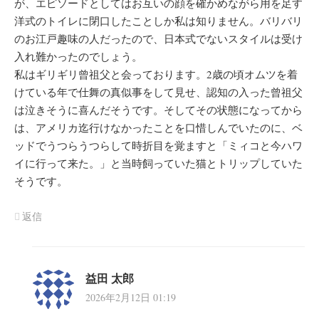
が、エピソードとしてはお互いの顔を確かめながら用を足す
洋式のトイレに閉口したことしか私は知りません。バリバリ
のお江戸趣味の人だったので、日本式でないスタイルは受け
入れ難かったのでしょう。
私はギリギリ曾祖父と会っております。2歳の頃オムツを着
けている年で仕舞の真似事をして見せ、認知の入った曾祖父
は泣きそうに喜んだそうです。そしてその状態になってから
は、アメリカ迄行けなかったことを口惜しんでいたのに、ベ
ッドでうつらうつらして時折目を覚ますと「ミィコと今ハワ
イに行って来た。」と当時飼っていた猫とトリップしていた
そうです。
返信
益田 太郎
2026年2月12日 01:19