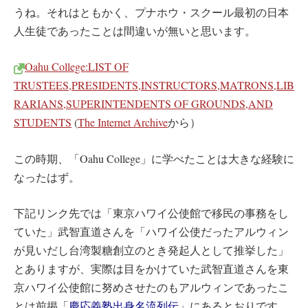
うね。それはともかく、プナホウ・スクール最初の日本
人生徒であったことは間違いが無いと思います。
Oahu College:LIST OF
TRUSTEES,PRESIDENTS,INSTRUCTORS,MATRONS,LIB
RARIANS,SUPERINTENDENTS OF GROUNDS,AND
STUDENTS
(
The Internet Archive
から）
この時期、「Oahu College」に学べたことは大きな経験に
なったはず。
下記リンク先では「東京ハワイ公使館で移民の事務をし
ていた」武智直道さんを「ハワイ公使だったアルウィン
が見いだし台湾製糖創立のとき発起人として推挙した」
とありますが、実際は目をかけていた武智直道さんを東
京ハワイ公使館に努めさせたのもアルウィンであったこ
とは前掲「
慶応義塾出身名流列伝
」にあるとおりです。