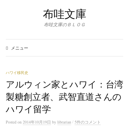
コ
布哇文庫
ン
テ
布哇文庫のＢＬＯＧ
ン
ツ
検
へ
索:
メニュー
ス
キ
ッ
ハワイ移民史
プ
アルウィン家とハワイ：台湾
製糖創立者、武智直道さんの
ハワイ留学
/
Posted
on
2014年10月19日
by
librarian
5件のコメント