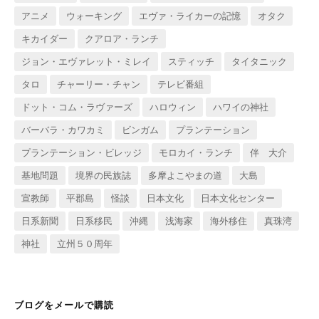
アニメ
ウォーキング
エヴァ・ライカーの記憶
オタク
キカイダー
クアロア・ランチ
ジョン・エヴァレット・ミレイ
スティッチ
タイタニック
タロ
チャーリー・チャン
テレビ番組
ドット・コム・ラヴァーズ
ハロウィン
ハワイの神社
バーバラ・カワカミ
ビンガム
プランテーション
プランテーション・ビレッジ
モロカイ・ランチ
伴 大介
基地問題
境界の民族誌
多摩よこやまの道
大島
宣教師
平郡島
怪談
日本文化
日本文化センター
日系新聞
日系移民
沖縄
浅海家
海外移住
真珠湾
神社
立州５０周年
ブログをメールで購読