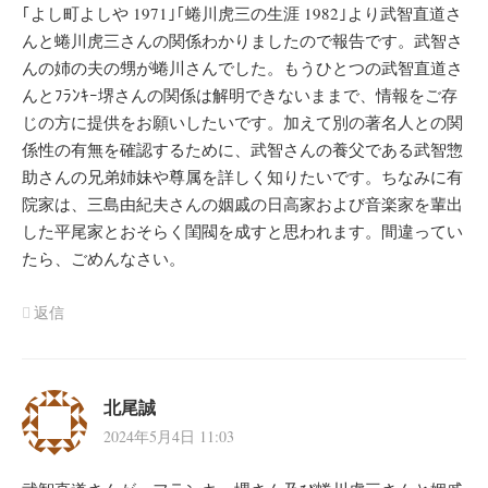
｢よし町よしや 1971｣｢蜷川虎三の生涯 1982｣より武智直道さ
んと蜷川虎三さんの関係わかりましたので報告です。武智さ
んの姉の夫の甥が蜷川さんでした。もうひとつの武智直道さ
んとﾌﾗﾝｷｰ堺さんの関係は解明できないままで、情報をご存
じの方に提供をお願いしたいです。加えて別の著名人との関
係性の有無を確認するために、武智さんの養父である武智惣
助さんの兄弟姉妹や尊属を詳しく知りたいです。ちなみに有
院家は、三島由紀夫さんの姻戚の日高家および音楽家を輩出
した平尾家とおそらく閨閥を成すと思われます。間違ってい
たら、ごめんなさい。
返信
北尾誠
2024年5月4日 11:03