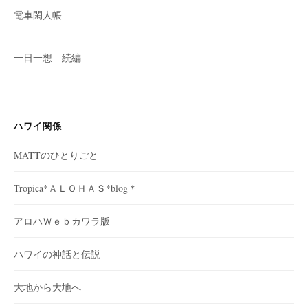
電車閑人帳
一日一想 続編
ハワイ関係
MATTのひとりごと
Tropica*ＡＬＯＨＡＳ*blog＊
アロハＷｅｂカワラ版
ハワイの神話と伝説
大地から大地へ