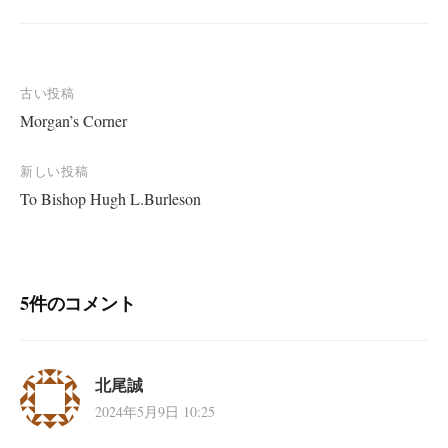
投
古い投稿
Morgan’s Corner
稿
ナ
新しい投稿
ビ
To Bishop Hugh L.Burleson
ゲ
ー
シ
5件のコメント
ョ
ン
北尾誠
2024年5月9日 10:25