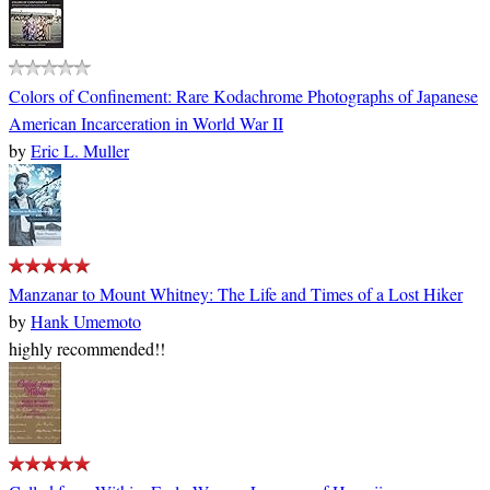
Colors of Confinement: Rare Kodachrome Photographs of Japanese
American Incarceration in World War II
by
Eric L. Muller
Manzanar to Mount Whitney: The Life and Times of a Lost Hiker
by
Hank Umemoto
highly recommended!!