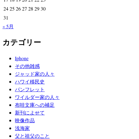
24
25
26
27
28
29
30
ョ
31
ン
« 5月
カテゴリー
Iphone
その他雑感
ジャッド家の人々
ハワイ移民史
パンフレット
ワイルダー家の人々
布哇文庫への補足
新刊によせて
映像作品
浅海家
父と祖父のこと