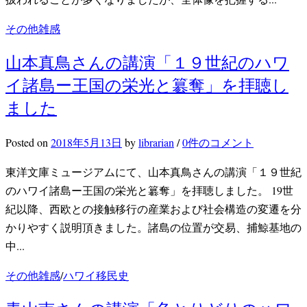
その他雑感
山本真鳥さんの講演「１９世紀のハワ
イ諸島ー王国の栄光と簒奪」を拝聴し
ました
Posted
on
2018年5月13日
by
librarian
/
0件のコメント
東洋文庫ミュージアムにて、山本真鳥さんの講演「１９世紀
のハワイ諸島ー王国の栄光と簒奪」を拝聴しました。 19世
紀以降、西欧との接触移行の産業および社会構造の変遷を分
かりやすく説明頂きました。諸島の位置が交易、捕鯨基地の
中...
その他雑感
/
ハワイ移民史