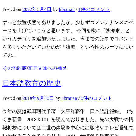
Posted
on
2022年5月4日
by
librarian
/
1件のコメント
ずっと放置状態でありましたが、少しずつメンテナンスのペ
ースを上げていこうと思います。 今回を機に「浅海家」と
いうカテゴリを追加いたしました。今までの記事でコメント
を多くいただいていたのが「浅海」という性のルーツについ
ての...
その他雑感
/
布哇文庫への補足
日本語教育の歴史
Posted
on
2018年9月30日
by
librarian
/
0件のコメント
今年の夏は武田珂代子著「太平洋戦争 日本語諜報線」（ち
くま新書 2018.8.10）を読んでおりました。先の大戦での情
報将校については二世の体験を中心に出版物やテレビ番組で
扱われることが多くなりましたが、全体像を把握する...