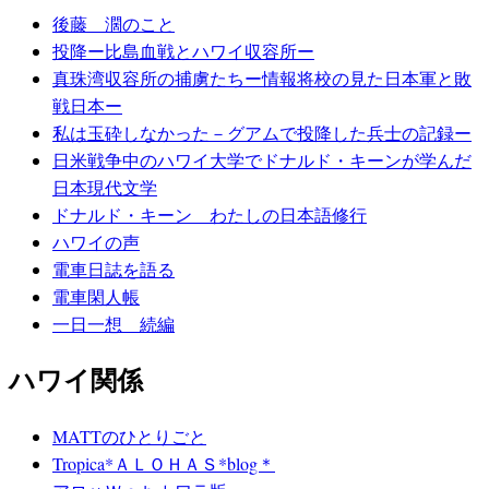
後藤 濶のこと
投降ー比島血戦とハワイ収容所ー
真珠湾収容所の捕虜たちー情報将校の見た日本軍と敗
戦日本ー
私は玉砕しなかった－グアムで投降した兵士の記録ー
日米戦争中のハワイ大学でドナルド・キーンが学んだ
日本現代文学
ドナルド・キーン わたしの日本語修行
ハワイの声
電車日誌を語る
電車閑人帳
一日一想 続編
ハワイ関係
MATTのひとりごと
Tropica*ＡＬＯＨＡＳ*blog＊