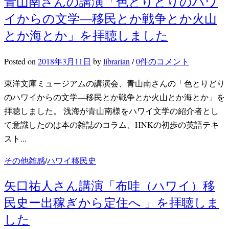
青山南さんの講演「色とりどりのハワ
イからの文学―移民とか戦争とか火山
とか海とか」を拝聴しました
Posted
on
2018年3月11日
by
librarian
/
0件のコメント
東洋文庫ミュージアムの講演会、青山南さんの「色とりどり
のハワイからの文学―移民とか戦争とか火山とか海とか」を
拝聴しました。 浅海が青山南様をハワイ文学の紹介者とし
て意識したのは本の雑誌のコラム、HNKの初歩の英語テキ
スト...
その他雑感
/
ハワイ移民史
矢口祐人さん講演「布哇（ハワイ）移
民史ー出稼ぎから定住へ 」を拝聴しま
した