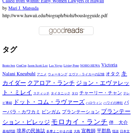
Called from Within: Early Women Lawyers of Hawaii
by
Mari J. Matsuda
http://www.hawaii.edu/biograph/biohi/bouslogguide.pdf
タグ
Victoria
Bento box
ConCon
Jason Scott Lee
Las Vegas
Living Pono
NOHO HEWA
キ
Nalani Kneubuhl
オタク
アニメ
ウォーキング
エヴァ・ライカーの記憶
カイダー
クアロア・ランチ
ジョン・エヴァレッ
ト・ミレイ
チャーリー・チャン
スティッチ
タイタニック
タロ
テレ
ドット・コム・ラヴァーズ
バ
ビ番組
ハロウィン
ハワイの神社
プランテー
ーバラ・カワカミ
ビンガム
プランテーション
モロカイ・ランチ
ション・ビレッジ
伴 大介
境界の民族誌
宣教師
平郡島
基地問題
多摩よこやまの道
大島
怪談
日本文