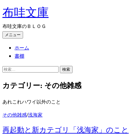
コ
布哇文庫
ン
テ
布哇文庫のＢＬＯＧ
ン
メニュー
ツ
へ
ホーム
ス
書棚
キ
検
ッ
索:
プ
カテゴリー:
その他雑感
あれこれハワイ以外のこと
その他雑感
/
浅海家
再起動と新カテゴリ「浅海家」のこと