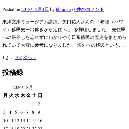
Posted
on
2018年2月4日
by
librarian
/
0件のコメント
東洋文庫ミュージアム講演、矢口祐人さんの 「布哇（ハワ
イ）移民史ー出稼ぎから定住へ 」 を拝聴しました。 先住民
への眼差しを忘れずにわかりやく日系移民の歴史をまとめら
れていて大変に参考になりました。 海外への移民というこ...
投
1
2
…
102
次へ »
稿
投稿録
ナ
2026年8月
ビ
月
火
水
木
金
土
日
ゲ
1
2
3
4
5
6
7
8
9
ー
10
11
12
13
14
15
16
シ
17
18
19
20
21
22
23