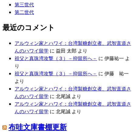
第三世代
第二世代
最近のコメント
アルウィン家とハワイ：台湾製糖創立者、武智直道さ
んのハワイ留学
に
益田 太郎
より
祖父と真珠湾攻撃（３）－抑留所へ－
に
伊藤祐一
よ
り
祖父と真珠湾攻撃（３）－抑留所へ－
に
伊藤 祐一
より
アルウィン家とハワイ：台湾製糖創立者、武智直道さ
んのハワイ留学
に
北尾誠
より
アルウィン家とハワイ：台湾製糖創立者、武智直道さ
んのハワイ留学
に
北尾誠
より
布哇文庫書棚更新