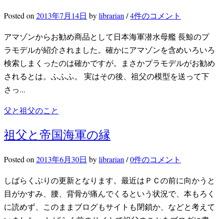
Posted
on
2013年7月14日
by
librarian
/
4件のコメント
アマゾンからお勧め商品として日本海軍潜水母艦 長鯨のプ
ラモデルが紹介されました。確かにアマゾンを含めいろいろ
検索しまくったのは確かですが。まさかプラモデルがお勧め
されるとは。ふふふ。 実はその後、祖父の模型を送って下
さっ...
父と祖父のこと
祖父と帝国海軍の縁
Posted
on
2013年6月30日
by
librarian
/
0件のコメント
しばらくぶりの更新となります。最近はＰＣの前に向かうと
目がかすみ、腰、背骨が痛んでくるという状況で、本もろく
に読めず、このままブログもサイトも閉鎖か、などと考えて