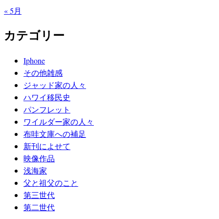
« 5月
カテゴリー
Iphone
その他雑感
ジャッド家の人々
ハワイ移民史
パンフレット
ワイルダー家の人々
布哇文庫への補足
新刊によせて
映像作品
浅海家
父と祖父のこと
第三世代
第二世代