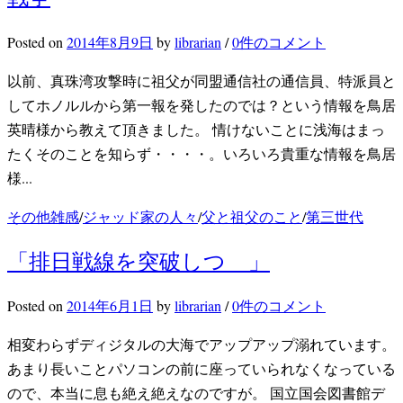
Posted
on
2014年8月9日
by
librarian
/
0件のコメント
以前、真珠湾攻撃時に祖父が同盟通信社の通信員、特派員と
してホノルルから第一報を発したのでは？という情報を鳥居
英晴様から教えて頂きました。 情けないことに浅海はまっ
たくそのことを知らず・・・・。いろいろ貴重な情報を鳥居
様...
その他雑感
/
ジャッド家の人々
/
父と祖父のこと
/
第三世代
「排日戦線を突破しつゝ」
Posted
on
2014年6月1日
by
librarian
/
0件のコメント
相変わらずディジタルの大海でアップアップ溺れています。
あまり長いことパソコンの前に座っていられなくなっている
ので、本当に息も絶え絶えなのですが。 国立国会図書館デ