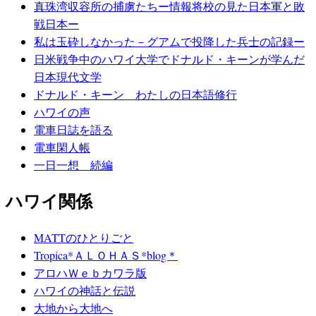
真珠湾収容所の捕虜たちー情報将校の見た日本軍と敗
戦日本ー
私は玉砕しなかった－グアムで投降した兵士の記録ー
日米戦争中のハワイ大学でドナルド・キーンが学んだ
日本現代文学
ドナルド・キーン わたしの日本語修行
ハワイの声
電車日誌を語る
電車閑人帳
一日一想 続編
ハワイ関係
MATTのひとりごと
Tropica*ＡＬＯＨＡＳ*blog＊
アロハＷｅｂカワラ版
ハワイの神話と伝説
大地から大地へ