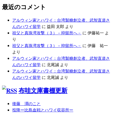
最近のコメント
アルウィン家とハワイ：台湾製糖創立者、武智直道さ
んのハワイ留学
に
益田 太郎
より
祖父と真珠湾攻撃（３）－抑留所へ－
に
伊藤祐一
よ
り
祖父と真珠湾攻撃（３）－抑留所へ－
に
伊藤 祐一
より
アルウィン家とハワイ：台湾製糖創立者、武智直道さ
んのハワイ留学
に
北尾誠
より
アルウィン家とハワイ：台湾製糖創立者、武智直道さ
んのハワイ留学
に
北尾誠
より
布哇文庫書棚更新
後藤 濶のこと
投降ー比島血戦とハワイ収容所ー