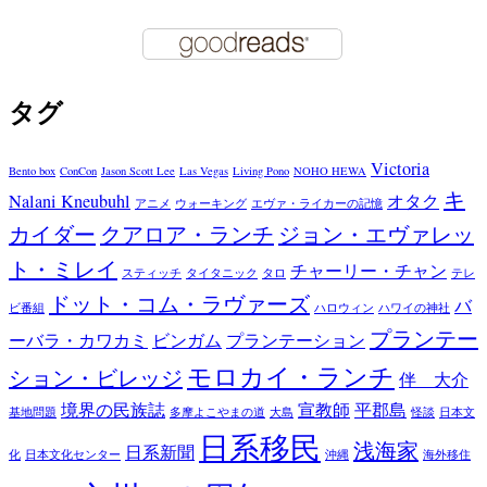
タグ
Victoria
Bento box
ConCon
Jason Scott Lee
Las Vegas
Living Pono
NOHO HEWA
キ
Nalani Kneubuhl
オタク
アニメ
ウォーキング
エヴァ・ライカーの記憶
カイダー
クアロア・ランチ
ジョン・エヴァレッ
ト・ミレイ
チャーリー・チャン
スティッチ
タイタニック
タロ
テレ
ドット・コム・ラヴァーズ
バ
ビ番組
ハロウィン
ハワイの神社
プランテー
ーバラ・カワカミ
ビンガム
プランテーション
モロカイ・ランチ
ション・ビレッジ
伴 大介
境界の民族誌
宣教師
平郡島
基地問題
多摩よこやまの道
大島
怪談
日本文
日系移民
浅海家
日系新聞
化
日本文化センター
沖縄
海外移住