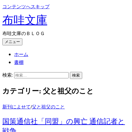
コンテンツへスキップ
布哇文庫
布哇文庫のＢＬＯＧ
メニュー
ホーム
書棚
検索:
カテゴリー:
父と祖父のこと
新刊によせて
/
父と祖父のこと
国策通信社「同盟」の興亡 通信記者と
戦争