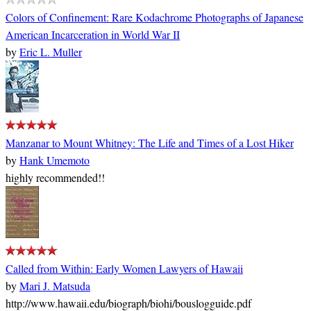
Colors of Confinement: Rare Kodachrome Photographs of Japanese
American Incarceration in World War II
by
Eric L. Muller
Manzanar to Mount Whitney: The Life and Times of a Lost Hiker
by
Hank Umemoto
highly recommended!!
Called from Within: Early Women Lawyers of Hawaii
by
Mari J. Matsuda
http://www.hawaii.edu/biograph/biohi/bouslogguide.pdf