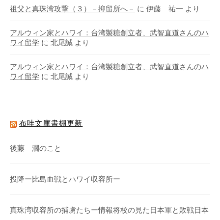
祖父と真珠湾攻撃（３）－抑留所へ－
に
伊藤 祐一
より
アルウィン家とハワイ：台湾製糖創立者、武智直道さんのハ
ワイ留学
に
北尾誠
より
アルウィン家とハワイ：台湾製糖創立者、武智直道さんのハ
ワイ留学
に
北尾誠
より
布哇文庫書棚更新
後藤 濶のこと
投降ー比島血戦とハワイ収容所ー
真珠湾収容所の捕虜たちー情報将校の見た日本軍と敗戦日本