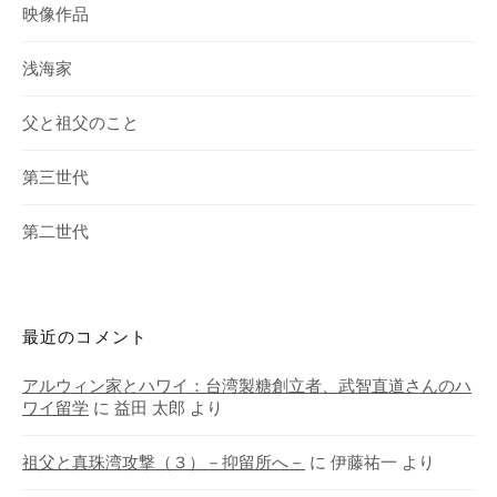
映像作品
浅海家
父と祖父のこと
第三世代
第二世代
最近のコメント
アルウィン家とハワイ：台湾製糖創立者、武智直道さんのハ
ワイ留学
に
益田 太郎
より
祖父と真珠湾攻撃（３）－抑留所へ－
に
伊藤祐一
より