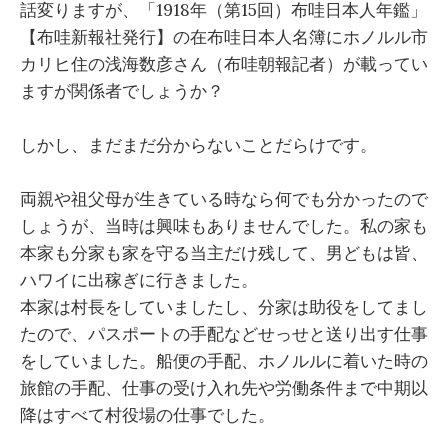
話変りますが、「1918年（第15回）布哇日本人年鑑」
【布哇新報社発行】の在布哇日本人名簿にホノルル市
カリヒ住の浅海数彦さん（布哇朝報記者）が載ってい
ますが関係者でしょうか？
しかし、まだまだ分からないことだらけです。
両親や祖父母が生きている時なら何でも分かったので
しょうが、当時は興味もありませんでした。私の家も
本家も分家も家を守る当主だけ残して、男どもは皆、
ハワイに出稼ぎに行きました。
本家は村長をしていましたし、分家は助役をしてまし
たので、パスポートの手配などせっせと送り出す仕事
をしていました。船便の手配、ホノルルに着いた時の
旅館の手配、仕事の受け入れ先や労働条件まで中期以
降はすべて村役場の仕事でした。