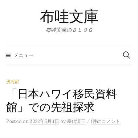
コ
布哇文庫
ン
テ
ン
布哇文庫のＢＬＯＧ
ツ
へ
検
索:
ス
メニュー
キ
ッ
プ
浅海家
「日本ハワイ移民資料
館」での先祖探求
/
Posted
on
2022年5月4日
by
屋代源三
1件のコメント