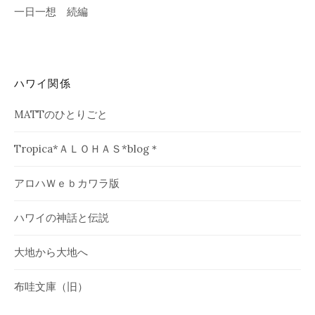
一日一想 続編
ハワイ関係
MATTのひとりごと
Tropica*ＡＬＯＨＡＳ*blog＊
アロハＷｅｂカワラ版
ハワイの神話と伝説
大地から大地へ
布哇文庫（旧）