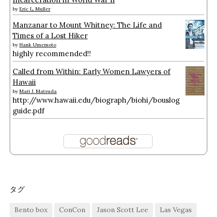
by
Eric L. Muller
Manzanar to Mount Whitney: The Life and
Times of a Lost Hiker
by
Hank Umemoto
highly recommended!!
Called from Within: Early Women Lawyers of
Hawaii
by
Mari J. Matsuda
http://www.hawaii.edu/biograph/biohi/bouslog
guide.pdf
タグ
Bento box
ConCon
Jason Scott Lee
Las Vegas