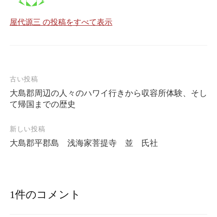
屋代源三 の投稿をすべて表示
古い投稿
投
大島郡周辺の人々のハワイ行きから収容所体験、そし
稿
て帰国までの歴史
ナ
新しい投稿
ビ
大島郡平郡島 浅海家菩提寺 並 氏社
ゲ
ー
シ
1件のコメント
ョ