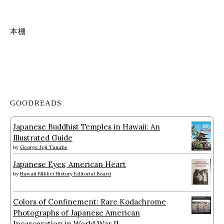
本棚
GOODREADS
Japanese Buddhist Temples in Hawaii: An
Illustrated Guide
by
George Joji Tanabe
Japanese Eyes, American Heart
by
Hawaii Nikkei History Editorial Board
Colors of Confinement: Rare Kodachrome
Photographs of Japanese American
Incarceration in World War II