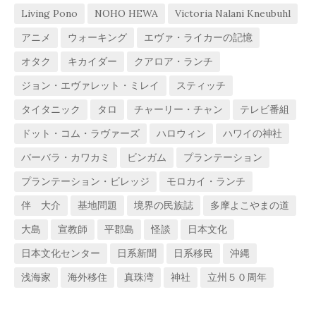
Living Pono
NOHO HEWA
Victoria Nalani Kneubuhl
アニメ
ウォーキング
エヴァ・ライカーの記憶
オタク
キカイダー
クアロア・ランチ
ジョン・エヴァレット・ミレイ
スティッチ
タイタニック
タロ
チャーリー・チャン
テレビ番組
ドット・コム・ラヴァーズ
ハロウィン
ハワイの神社
バーバラ・カワカミ
ビンガム
プランテーション
プランテーション・ビレッジ
モロカイ・ランチ
伴 大介
基地問題
境界の民族誌
多摩よこやまの道
大島
宣教師
平郡島
怪談
日本文化
日本文化センター
日系新聞
日系移民
沖縄
浅海家
海外移住
真珠湾
神社
立州５０周年