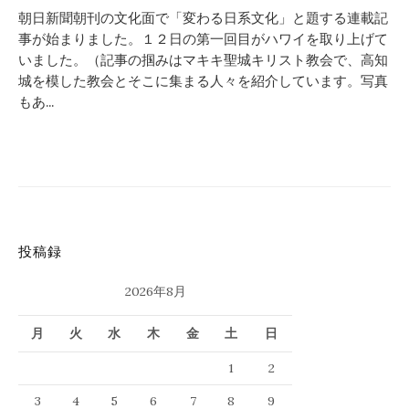
朝日新聞朝刊の文化面で「変わる日系文化」と題する連載記
事が始まりました。１２日の第一回目がハワイを取り上げて
いました。（記事の掴みはマキキ聖城キリスト教会で、高知
城を模した教会とそこに集まる人々を紹介しています。写真
もあ...
投稿録
2026年8月
月
火
水
木
金
土
日
1
2
3
4
5
6
7
8
9