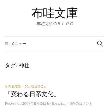
コ
布哇文庫
ン
テ
ン
布哇文庫のＢＬＯＧ
ツ
へ
検
索:
ス
メニュー
キ
ッ
プ
タグ:
神社
その他雑感
父と祖父のこと
/
「変わる日系文化」
/
Posted
on
2008年11月15日
by
librarian
0件のコメント