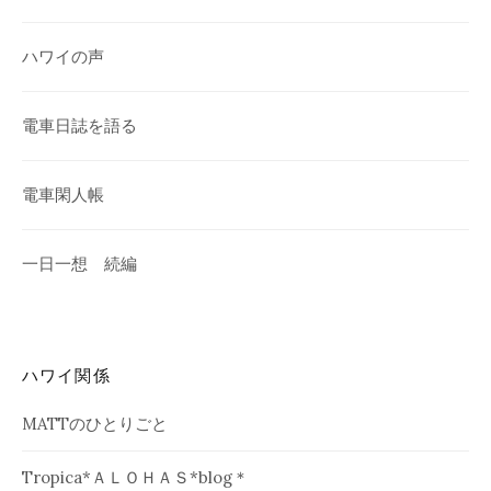
ハワイの声
電車日誌を語る
電車閑人帳
一日一想 続編
ハワイ関係
MATTのひとりごと
Tropica*ＡＬＯＨＡＳ*blog＊