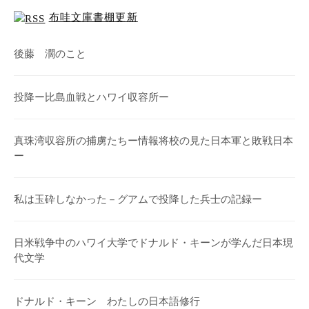
布哇文庫書棚更新
後藤 濶のこと
投降ー比島血戦とハワイ収容所ー
真珠湾収容所の捕虜たちー情報将校の見た日本軍と敗戦日本
ー
私は玉砕しなかった－グアムで投降した兵士の記録ー
日米戦争中のハワイ大学でドナルド・キーンが学んだ日本現
代文学
ドナルド・キーン わたしの日本語修行