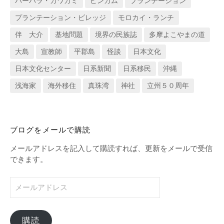
バーバラ・カワカミ
ビンガム
プランテーション
プランテーション・ビレッジ
モロカイ・ランチ
伴 大介
基地問題
境界の民族誌
多摩よこやまの道
大島
宣教師
平郡島
怪談
日本文化
日本文化センター
日系新聞
日系移民
沖縄
浅海家
海外移住
真珠湾
神社
立州５０周年
ブログをメールで購読
メールアドレスを記入して購読すれば、更新をメールで受信
できます。
メ
ー
ル
ア
購読